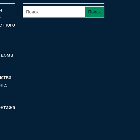
я
Поиск
о
стного
 дома
йства
не:
онтажа
к