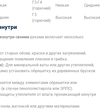
Г3-Г4
кая
Низкая
Средняя
(горючий)
Г3
дняя
Высокая
Высокая
(горючий)
знутри
 изнутри своими
руками включает несколько
от старых обоев, краски и других загрязнений.
щения появления плесени и грибка.
и):
Для минеральной ваты или других утеплителей,
димо установить обрешетку из деревянных брусков
ается между элементами обрешетки или
 (в случае пенополистирола или ЭППС).
защиты утеплителя от влаги, проникающей изнутри
оном, вагонкой или другими материалами.