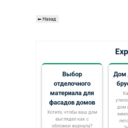
Навигация
Предыдущая
Назад
по
запись
записям
Exp
Выбор
Дом 
отделочного
бру
материала для
Ка
утепл
фасадов домов
дом 
Хотите, чтобы ваш дом
зимо
выглядел как с
лет
обложки журнала?
Э