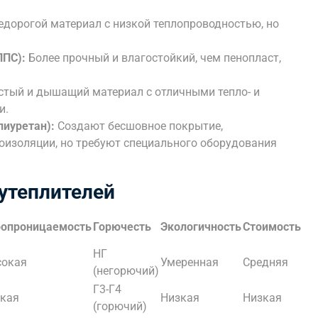
едорогой материал с низкой теплопроводностью, но
ППС):
Более прочный и влагостойкий, чем пенопласт,
стый и дышащий материал с отличными тепло- и
и.
лиуретан):
Создают бесшовное покрытие,
оизоляции, но требуют специального оборудования
утеплителей
опроницаемость
Горючесть
Экологичность
Стоимость
НГ
сокая
Умеренная
Средняя
(негорючий)
Г3-Г4
кая
Низкая
Низкая
(горючий)