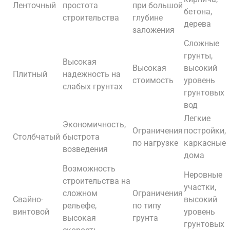
Ленточный
простота
при большой
бетона,
строительства
глубине
дерева
заложения
Сложные
грунты,
Высокая
Высокая
высокий
Плитный
надежность на
стоимость
уровень
слабых грунтах
грунтовых
вод
Легкие
Экономичность,
Ограничения
постройки,
Столбчатый
быстрота
по нагрузке
каркасные
возведения
дома
Возможность
Неровные
строительства на
участки,
сложном
Ограничения
Свайно-
высокий
рельефе,
по типу
винтовой
уровень
высокая
грунта
грунтовых