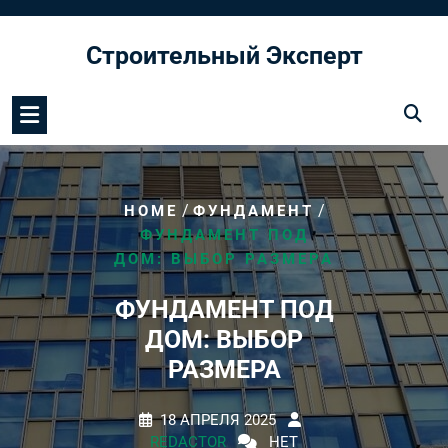
Перейти
к
Строительный Эксперт
содержимому
/
/
HOME
ФУНДАМЕНТ
ФУНДАМЕНТ ПОД
ДОМ: ВЫБОР РАЗМЕРА
ФУНДАМЕНТ ПОД
ДОМ: ВЫБОР
РАЗМЕРА
18 АПРЕЛЯ 2025
REDACTOR
НЕТ