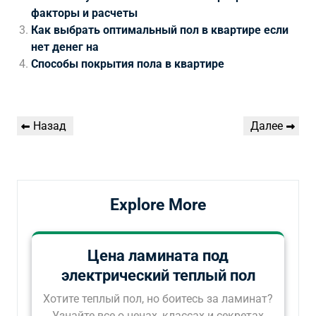
факторы и расчеты
Как выбрать оптимальный пол в квартире если
нет денег на
Способы покрытия пола в квартире
Навигация
Предыдущая
Следующая
Назад
Далее
по
запись
запись
записям
Explore More
Цена ламината под
электрический теплый пол
Хотите теплый пол, но боитесь за ламинат?
Узнайте все о ценах, классах и секретах