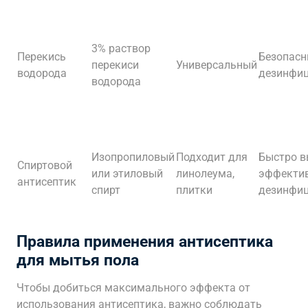
3% раствор
Перекись
Безопасн
перекиси
Универсальный
водорода
дезинфи
водорода
Изопропиловый
Подходит для
Быстро в
Спиртовой
или этиловый
линолеума,
эффекти
антисептик
спирт
плитки
дезинфиц
Правила применения антисептика
для мытья пола
Чтобы добиться максимального эффекта от
использования антисептика, важно соблюдать