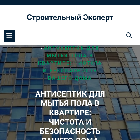
Перейти
к
Строительный Эксперт
содержимому
/
HOME
МОНТАЖ ПОЛА
/
АНТИСЕПТИК ДЛЯ
МЫТЬЯ ПОЛА В
КВАРТИРЕ: ЧИСТОТА
И БЕЗОПАСНОСТЬ
ВАШЕГО ДОМА
АНТИСЕПТИК ДЛЯ
МЫТЬЯ ПОЛА В
КВАРТИРЕ:
ЧИСТОТА И
БЕЗОПАСНОСТЬ