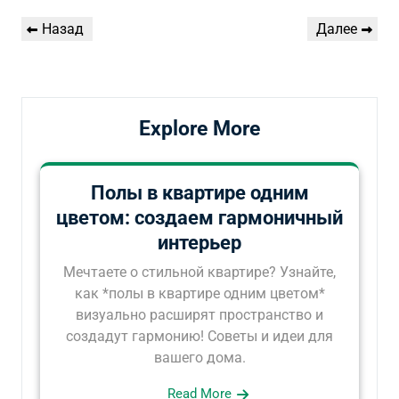
Навигация
Предыдущая
Следующая
Назад
Далее
по
запись
запись
записям
Explore More
Полы в квартире одним
цветом: создаем гармоничный
интерьер
Мечтаете о стильной квартире? Узнайте,
как *полы в квартире одним цветом*
визуально расширят пространство и
создадут гармонию! Советы и идеи для
вашего дома.
Read More