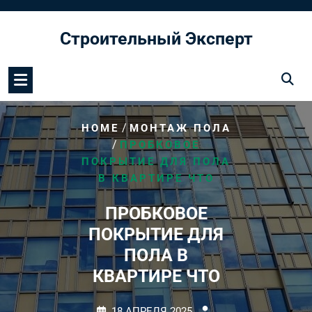
Перейти
к
Строительный Эксперт
содержимому
/
HOME
МОНТАЖ ПОЛА
/
ПРОБКОВОЕ
ПОКРЫТИЕ ДЛЯ ПОЛА
В КВАРТИРЕ ЧТО
ПРОБКОВОЕ
ПОКРЫТИЕ ДЛЯ
ПОЛА В
КВАРТИРЕ ЧТО
18 АПРЕЛЯ 2025