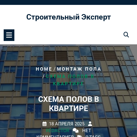
Перейти
к
Строительный Эксперт
содержимому
/
HOME
МОНТАЖ ПОЛА
/
СХЕМА ПОЛОВ В
КВАРТИРЕ
СХЕМА ПОЛОВ В
КВАРТИРЕ
18 АПРЕЛЯ 2025
REDACTOR
НЕТ